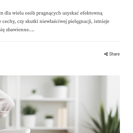
em dla wielu osób pragnących uzyskać efektowną
e cechy, czy skutki niewłaściwej pielęgnacji, istnieje
się zbawienne….
Share