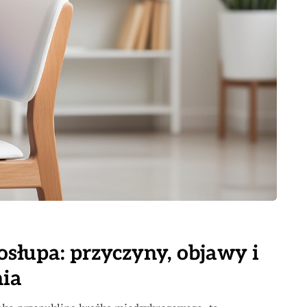
osłupa: przyczyny, objawy i
nia