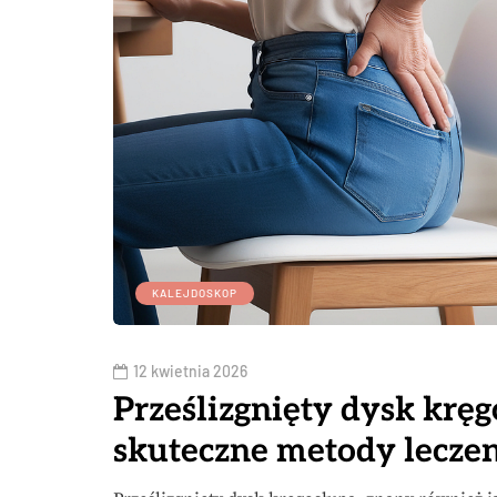
KALEJDOSKOP
12 kwietnia 2026
Prześlizgnięty dysk kręg
skuteczne metody lecze