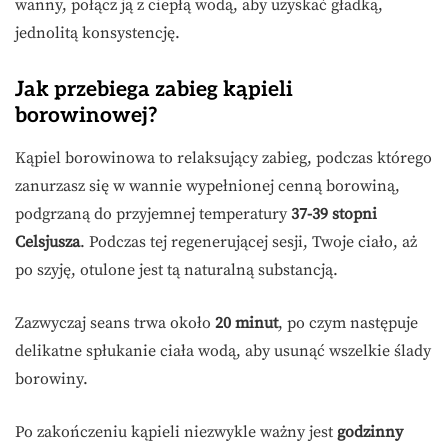
wanny, połącz ją z ciepłą wodą, aby uzyskać gładką,
jednolitą konsystencję.
Jak przebiega zabieg kąpieli
borowinowej?
Kąpiel borowinowa to relaksujący zabieg, podczas którego
zanurzasz się w wannie wypełnionej cenną borowiną,
podgrzaną do przyjemnej temperatury
37-39 stopni
Celsjusza
. Podczas tej regenerującej sesji, Twoje ciało, aż
po szyję, otulone jest tą naturalną substancją.
Zazwyczaj seans trwa około
20 minut
, po czym następuje
delikatne spłukanie ciała wodą, aby usunąć wszelkie ślady
borowiny.
Po zakończeniu kąpieli niezwykle ważny jest
godzinny