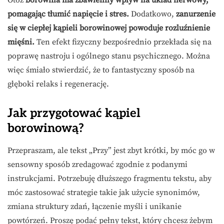
Otóż
borowina ma zbawienny wpływ na układ nerwowy,
pomagając tłumić napięcie i stres.
Dodatkowo,
zanurzenie
się w ciepłej kąpieli borowinowej powoduje rozluźnienie
mięśni.
Ten efekt fizyczny bezpośrednio przekłada się na
poprawę nastroju i ogólnego stanu psychicznego. Można
więc śmiało stwierdzić, że to fantastyczny sposób na
głęboki relaks i regenerację.
Jak przygotować kąpiel
borowinową?
Przepraszam, ale tekst „Przy” jest zbyt krótki, by móc go w
sensowny sposób zredagować zgodnie z podanymi
instrukcjami. Potrzebuję dłuższego fragmentu tekstu, aby
móc zastosować strategie takie jak użycie synonimów,
zmiana struktury zdań, łączenie myśli i unikanie
powtórzeń. Proszę podać pełny tekst, który chcesz żebym