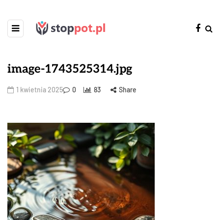
image-1743525314.jpg
1 kwietnia 2025
0
83
Share