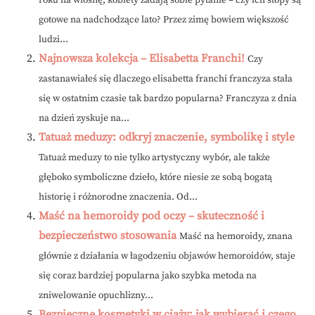
roku na wiosnę, kobiety zadają sobie pytanie – czy ich stopy są
gotowe na nadchodzące lato? Przez zimę bowiem większość
ludzi...
Najnowsza kolekcja – Elisabetta Franchi!
Czy
zastanawiałeś się dlaczego elisabetta franchi franczyza stała
się w ostatnim czasie tak bardzo popularna? Franczyza z dnia
na dzień zyskuje na...
Tatuaż meduzy: odkryj znaczenie, symbolikę i style
Tatuaż meduzy to nie tylko artystyczny wybór, ale także
głęboko symboliczne dzieło, które niesie ze sobą bogatą
historię i różnorodne znaczenia. Od...
Maść na hemoroidy pod oczy – skuteczność i
bezpieczeństwo stosowania
Maść na hemoroidy, znana
głównie z działania w łagodzeniu objawów hemoroidów, staje
się coraz bardziej popularna jako szybka metoda na
zniwelowanie opuchlizny...
Bezpieczne kosmetyki w ciąży: jak wybierać i czego