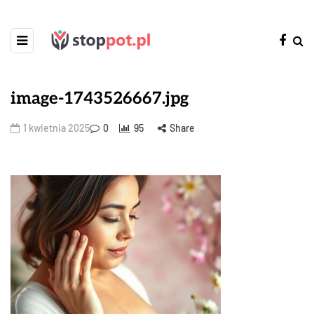
image-1743526667.jpg
1 kwietnia 2025
0
95
Share