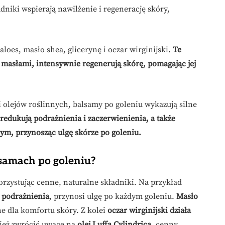
dniki wspierają nawilżenie i regenerację skóry,
oes, masło shea, glicerynę i oczar wirginijski.
Te
 masłami, intensywnie regenerują skórę, pomagając jej
 i olejów roślinnych, balsamy po goleniu wykazują silne
redukują podrażnienia i zaczerwienienia, a także
nym, przynosząc ulgę skórze po goleniu.
lsamach po goleniu?
orzystując cenne, naturalne składniki. Na przykład
 podrażnienia
, przynosi ulgę po każdym goleniu.
Masło
tne dla komfortu skóry. Z kolei
oczar wirginijski działa
ież zwrócić uwagę na
olej Luffa Cylindrica
, cenny