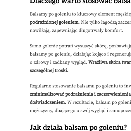
Dlaczego warto stosować balsa
Balsamy po goleniu to kluczowy element męskiej
podrażnionej goleniem
. Nie tylko łagodzą zacze
nawilżają, zapewniając długotrwały komfort.
Samo golenie potrafi wysuszyć skórę, pozbawiają
balsamy po goleniu, działając kojąco i regeneru
o zdrowy i zadbany wygląd.
Wrażliwa skóra twar
szczególnej troski.
Regularne stosowanie balsamu po goleniu to inw
zminimalizować podrażnienia i zaczerwienienia
doświadczeniem.
W rezultacie, balsam po golen
mężczyzny, dbającego o swój wygląd i samopocz
Jak działa balsam po goleniu?