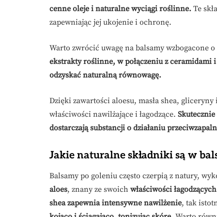
cenne oleje i naturalne wyciągi roślinne.
Te skła
zapewniając jej ukojenie i ochronę.
Warto zwrócić uwagę na balsamy wzbogacone o al
ekstrakty roślinne, w połączeniu z ceramidami i
odzyskać naturalną równowagę.
Dzięki zawartości aloesu, masła shea, gliceryny
właściwości nawilżające i łagodzące.
Skutecznie 
dostarczają substancji o działaniu przeciwzapal
Jakie naturalne składniki są w ba
Balsamy po goleniu często czerpią z natury, wyk
aloes
, znany ze swoich
właściwości łagodzących
shea zapewnia intensywne nawilżenie
, tak isto
kojąco i ściągająco, tonizując skórę
. Warto równ