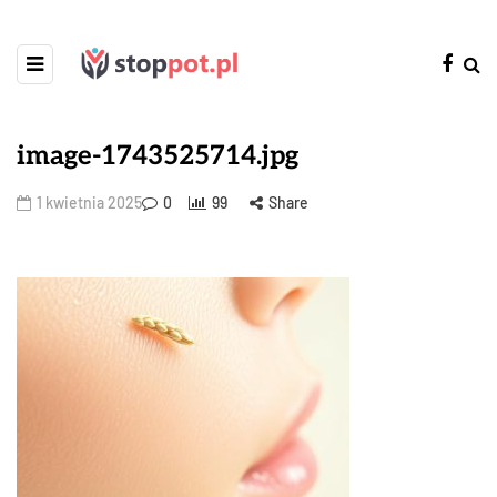
image-1743525714.jpg
1 kwietnia 2025
0
99
Share