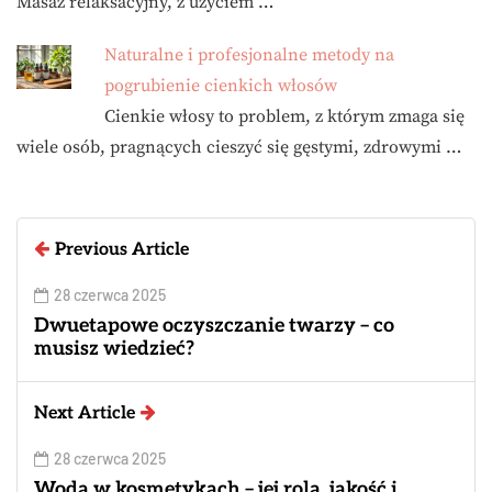
Masaż relaksacyjny, z użyciem …
Naturalne i profesjonalne metody na
pogrubienie cienkich włosów
Cienkie włosy to problem, z którym zmaga się
wiele osób, pragnących cieszyć się gęstymi, zdrowymi …
Previous Article
28 czerwca 2025
Dwuetapowe oczyszczanie twarzy – co
musisz wiedzieć?
Next Article
28 czerwca 2025
Woda w kosmetykach – jej rola, jakość i