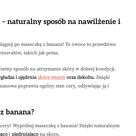
– naturalny sposób na nawilżenie i
 Sięgnij po maseczkę z banana! Te owoce to prawdziwa
minerałów, takich jak potas.
ietny sposób na utrzymanie skóry w dobrej kondycji.
ygładza i ujędrnia
skórę twarzy
oraz dekoltu.
Dzięki
nowa poprawia ogólny stan cery, odżywiając ją i
 z banana?
 cery? Wypróbuj maseczkę z banana! Dzięki naturalnym
jąco
i
ujędrniająco
na skórę.