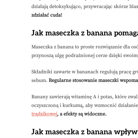
działają detoksykująco, przywracając skórze bla
zdziałać cuda!
Jak maseczka z banana pomaga 
Maseczka z banana to proste rozwiązanie dla osó
przynoszą ulgę podrażnionej cerze dzięki swoi
Składniki zawarte w bananach regulują pracę g
sebum.
Regularne stosowanie maseczki wspomaga
Banany zawierają witaminę A i potas, które zwa
oczyszczoną i kurkumą, aby wzmocnić działani
trądzikowej
, a efekty są widoczne.
Jak maseczka z banana wpływa