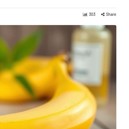
303
Share