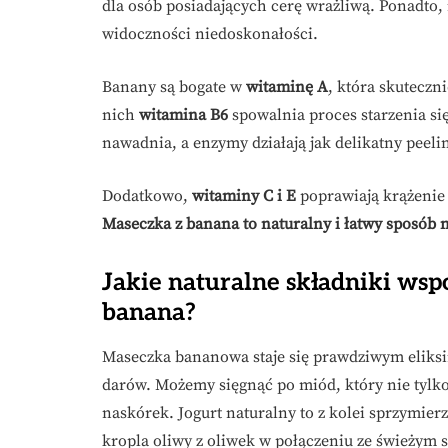
dla osób posiadających cerę wrażliwą. Ponadto,
widoczności niedoskonałości.
Banany są bogate w
witaminę A
, która skuteczn
nich
witamina B6
spowalnia proces starzenia si
nawadnia, a enzymy działają jak delikatny peelin
Dodatkowo,
witaminy C i E
poprawiają krążenie 
Maseczka z banana to naturalny i łatwy sposób n
Jakie naturalne składniki wsp
banana?
Maseczka bananowa staje się prawdziwym eliksi
darów. Możemy sięgnąć po miód, który nie tylko 
naskórek. Jogurt naturalny to z kolei sprzymie
kropla oliwy z oliwek w połączeniu ze świeżym