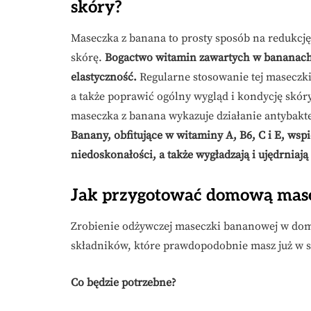
skóry?
Maseczka z banana to prosty sposób na redukcję
skórę.
Bogactwo witamin zawartych w bananach s
elastyczność.
Regularne stosowanie tej maseczki
a także poprawić ogólny wygląd i kondycję skór
maseczka z banana wykazuje działanie antybakt
Banany, obfitujące w witaminy A, B6, C i E, wsp
niedoskonałości, a także wygładzają i ujędrniają
Jak przygotować domową mase
Zrobienie odżywczej maseczki bananowej w domu
składników, które prawdopodobnie masz już w s
Co będzie potrzebne?