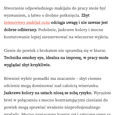
Stworzenie odpowiedniego makijażu do pracy może być
wyzwaniem, a łatwo o drobne potknięcia.
Zbyt
intensywny makijaż oczu
odciąga uwagę i nie zawsze jest
dobrze odbierany.
Podobnie, jaskrawe kolory i mocne
konturowanie lepiej zarezerwować na wieczorne wyjścia.
Cienie do powiek z brokatem nie sprawdzą się w biurze.
Technika smokey eye, idealna na imprezę, w pracy może
wyglądać zbyt krzykliwie.
Również wybór pomadki ma znaczenie – zbyt ciemne
odcienie mogą dominować nad całością wizerunku.
Jaskrawe kolory na ustach niosą ze sobą ryzyko.
Wyraziste
brwi w połączeniu z mocno kontrastującymi cieniami do
powiek mogą sprawiać wrażenie nieprofesjonalnego
wyglądu. Mocno zaznaczony kontur ust i sztuczne rzęsy są