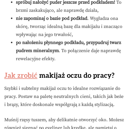
spróbuj nałożyć puder jeszcze przed podkładem!
To
brzmi zaskakująco, ale naprawdę działa,
nie zapominaj o bazie pod podkład
. Wygładza ona
skórę, tworząc idealną bazę dla makijażu i znacząco
wpływając na jego trwałość,
po nałożeniu płynnego podkładu, przypudruj twarz
pudrem mineralnym
. To połączenie daje naprawdę
rewelacyjne efekty.
Jak zrobić
makijaż oczu do pracy?
Szybki i subtelny makijaż oczu to idealne rozwiązanie do
pracy. Postaw na paletę neutralnych cieni, takich jak beże
i brązy, które doskonale współgrają z każdą stylizacją.
Muśnij rzęsy tuszem, aby delikatnie otworzyć oko. Możesz
również sięgnąć po eyeliner lub kredkę, ale pamiętaj o