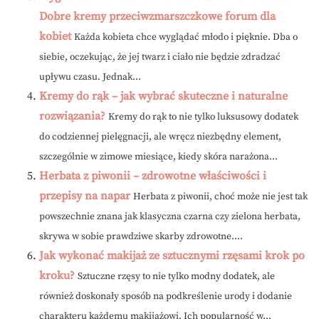
Dobre kremy przeciwzmarszczkowe forum dla
kobiet
Każda kobieta chce wyglądać młodo i pięknie. Dba o
siebie, oczekując, że jej twarz i ciało nie będzie zdradzać
upływu czasu. Jednak...
Kremy do rąk – jak wybrać skuteczne i naturalne
rozwiązania?
Kremy do rąk to nie tylko luksusowy dodatek
do codziennej pielęgnacji, ale wręcz niezbędny element,
szczególnie w zimowe miesiące, kiedy skóra narażona...
Herbata z piwonii – zdrowotne właściwości i
przepisy na napar
Herbata z piwonii, choć może nie jest tak
powszechnie znana jak klasyczna czarna czy zielona herbata,
skrywa w sobie prawdziwe skarby zdrowotne....
Jak wykonać makijaż ze sztucznymi rzęsami krok po
kroku?
Sztuczne rzęsy to nie tylko modny dodatek, ale
również doskonały sposób na podkreślenie urody i dodanie
charakteru każdemu makijażowi. Ich popularność w...