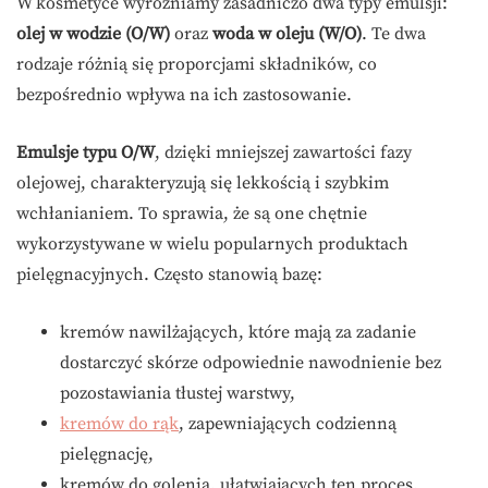
W kosmetyce wyróżniamy zasadniczo dwa typy emulsji:
olej w wodzie (O/W)
oraz
woda w oleju (W/O)
. Te dwa
rodzaje różnią się proporcjami składników, co
bezpośrednio wpływa na ich zastosowanie.
Emulsje typu O/W
, dzięki mniejszej zawartości fazy
olejowej, charakteryzują się lekkością i szybkim
wchłanianiem. To sprawia, że są one chętnie
wykorzystywane w wielu popularnych produktach
pielęgnacyjnych. Często stanowią bazę:
kremów nawilżających, które mają za zadanie
dostarczyć skórze odpowiednie nawodnienie bez
pozostawiania tłustej warstwy,
kremów do rąk
, zapewniających codzienną
pielęgnację,
kremów do golenia, ułatwiających ten proces.