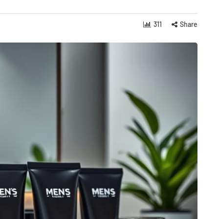
311
Share