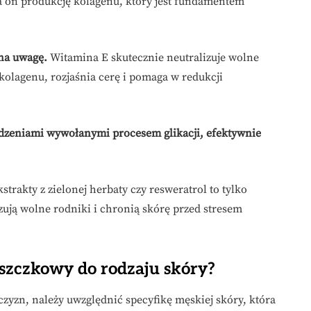
a on produkcję kolagenu, który jest fundamentem
 na uwagę.
Witamina E skutecznie neutralizuje wolne
kolagenu, rozjaśnia cerę i pomaga w redukcji
dzeniami wywołanymi procesem glikacji, efektywnie
strakty z zielonej herbaty czy resweratrol to tylko
izują wolne rodniki i chronią skórę przed stresem
szczkowy do rodzaju skóry?
yzn, należy uwzględnić specyfikę męskiej skóry, która