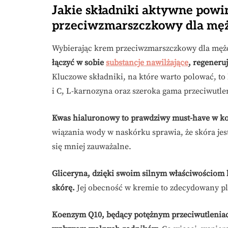
Jakie składniki aktywne powi
przeciwzmarszczkowy dla mę
Wybierając krem przeciwzmarszczkowy dla mężc
łączyć w sobie
substancje nawilżające
, regeneru
Kluczowe składniki, na które warto polować, t
i C, L-karnozyna oraz szeroka gama przeciwutle
Kwas hialuronowy to prawdziwy must-have w k
wiązania wody w naskórku sprawia, że skóra je
się mniej zauważalne.
Gliceryna, dzięki swoim silnym właściwościom h
skórę.
Jej obecność w kremie to zdecydowany pl
Koenzym Q10, będący potężnym przeciwutleniac