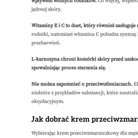
wpływem wolnych rodników.
Co więcej, wspier
jędrnej skóry.
Witaminy E i C to duet, który również zasługuje
rodniki, natomiast witamina C pobudza syntezę 
przebarwień.
L-karnozyna chroni komórki skóry przed uszko
spowalniając proces starzenia się.
Nie można zapomnieć o przeciwutleniaczach.
Ek
niektóre z przykładów substancji, które neutral
oksydacyjnym.
Jak dobrać krem przeciwzmar
Wybierając krem przeciwzmarszczkowy dla mężcz