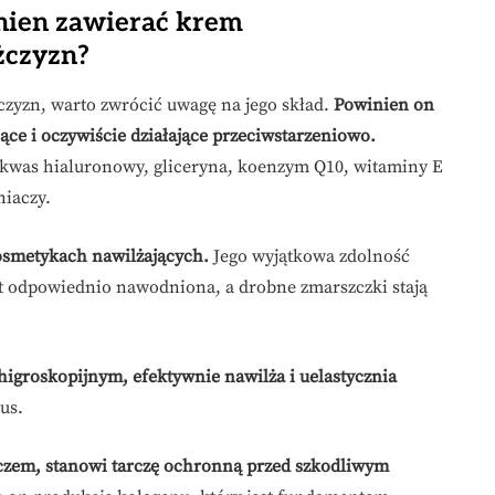
nien zawierać krem
żczyzn?
zyzn, warto zwrócić uwagę na jego skład.
Powinien on
jące i oczywiście działające przeciwstarzeniowo.
o kwas hialuronowy, gliceryna, koenzym Q10, witaminy E
niaczy.
osmetykach nawilżających.
Jego wyjątkowa zdolność
st odpowiednio nawodniona, a drobne zmarszczki stają
igroskopijnym, efektywnie nawilża i uelastycznia
us.
zem, stanowi tarczę ochronną przed szkodliwym