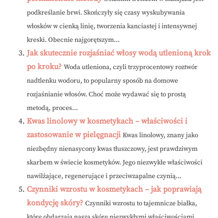
podkreślanie brwi. Skończyły się czasy wyskubywania
włosków w cienką linię, tworzenia kanciastej i intensywnej
kreski. Obecnie najgorętszym...
Jak skutecznie rozjaśniać włosy wodą utlenioną krok
po kroku?
Woda utleniona, czyli trzyprocentowy roztwór
nadtlenku wodoru, to popularny sposób na domowe
rozjaśnianie włosów. Choć może wydawać się to prostą
metodą, proces...
Kwas linolowy w kosmetykach – właściwości i
zastosowanie w pielęgnacji
Kwas linolowy, znany jako
niezbędny nienasycony kwas tłuszczowy, jest prawdziwym
skarbem w świecie kosmetyków. Jego niezwykłe właściwości
nawilżające, regenerujące i przeciwzapalne czynią...
Czynniki wzrostu w kosmetykach – jak poprawiają
kondycję skóry?
Czynniki wzrostu to tajemnicze białka,
które obdarzają naszą skórę niezwykłymi właściwościami