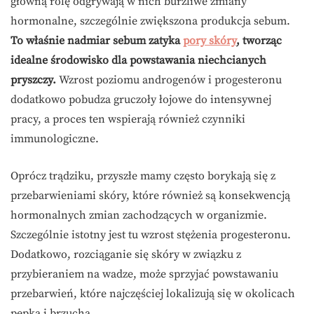
główną rolę odgrywają w nich burzliwe zmiany
hormonalne, szczególnie zwiększona produkcja sebum.
To właśnie nadmiar sebum zatyka
pory skóry
, tworząc
idealne środowisko dla powstawania niechcianych
pryszczy.
Wzrost poziomu androgenów i progesteronu
dodatkowo pobudza gruczoły łojowe do intensywnej
pracy, a proces ten wspierają również czynniki
immunologiczne.
Oprócz trądziku, przyszłe mamy często borykają się z
przebarwieniami skóry, które również są konsekwencją
hormonalnych zmian zachodzących w organizmie.
Szczególnie istotny jest tu wzrost stężenia progesteronu.
Dodatkowo, rozciąganie się skóry w związku z
przybieraniem na wadze, może sprzyjać powstawaniu
przebarwień, które najczęściej lokalizują się w okolicach
pępka i brzucha.