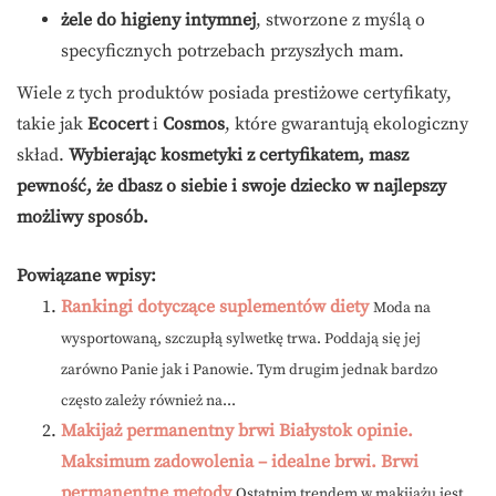
żele do higieny intymnej
, stworzone z myślą o
specyficznych potrzebach przyszłych mam.
Wiele z tych produktów posiada prestiżowe certyfikaty,
takie jak
Ecocert
i
Cosmos
, które gwarantują ekologiczny
skład.
Wybierając kosmetyki z certyfikatem, masz
pewność, że dbasz o siebie i swoje dziecko w najlepszy
możliwy sposób.
Powiązane wpisy:
Rankingi dotyczące suplementów diety
Moda na
wysportowaną, szczupłą sylwetkę trwa. Poddają się jej
zarówno Panie jak i Panowie. Tym drugim jednak bardzo
często zależy również na...
Makijaż permanentny brwi Białystok opinie.
Maksimum zadowolenia – idealne brwi. Brwi
permanentne metody
Ostatnim trendem w makijażu jest