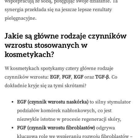
współpracują ze sobą, potęgując swoje działanie. Ta
synergia przekłada się na jeszcze lepsze rezultaty
pielęgnacyjne.
Jakie są główne rodzaje czynników
wzrostu stosowanych w
kosmetykach?
W kosmetykach spotykamy cztery główne rodzaje
czynników wzrostu:
EGF
,
FGF
,
KGF
oraz
TGF-β
. Co
dokładnie kryje się za tymi skrótami?
EGF (czynnik wzrostu naskórka)
to silny stymulator
podziałów komórek nabłonkowych, co jest
niezwykle istotne w procesie regeneracji skóry,
FGF (czynnik wzrostu fibroblastów)
odgrywa
kluczową rolę we wspieraniu rozwoju fibroblastów –