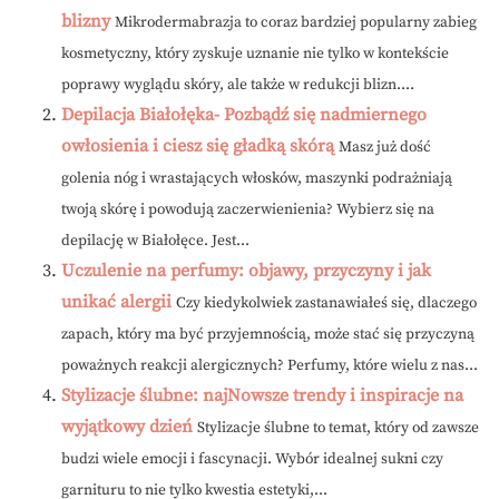
blizny
Mikrodermabrazja to coraz bardziej popularny zabieg
kosmetyczny, który zyskuje uznanie nie tylko w kontekście
poprawy wyglądu skóry, ale także w redukcji blizn....
Depilacja Białołęka- Pozbądź się nadmiernego
owłosienia i ciesz się gładką skórą
Masz już dość
golenia nóg i wrastających włosków, maszynki podrażniają
twoją skórę i powodują zaczerwienienia? Wybierz się na
depilację w Białołęce. Jest...
Uczulenie na perfumy: objawy, przyczyny i jak
unikać alergii
Czy kiedykolwiek zastanawiałeś się, dlaczego
zapach, który ma być przyjemnością, może stać się przyczyną
poważnych reakcji alergicznych? Perfumy, które wielu z nas...
Stylizacje ślubne: najNowsze trendy i inspiracje na
wyjątkowy dzień
Stylizacje ślubne to temat, który od zawsze
budzi wiele emocji i fascynacji. Wybór idealnej sukni czy
garnituru to nie tylko kwestia estetyki,...