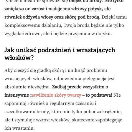
tym celu idealnie sprawdzi się
olejek do brody
.
Nie tylko
zmiękcza on zarost i nadaje mu zdrowy połysk, ale
również odżywia włosy oraz skórę pod brodą.
Dzięki temu
kompleksowemu działaniu, Twoja broda będzie nie tylko
wyglądać zdrowo, ale i będzie przyjemna w dotyku.
Jak unikać podrażnień i wrastających
włosków?
Aby cieszyć się gładką skórą i uniknąć problemu
wrastających włosków, odpowiednia pielęgnacja jest
absolutnie niezbędna.
Zadbaj przede wszystkim o
intensywne
nawilżenie skóry twarzy
– to podstawa!
Nie
zapominaj również o regularnym czesaniu i
szczotkowaniu brody, które nie tylko pobudza krążenie,
ale i stymuluje wzrost włosków, skutecznie zapobiegając
ich wrastaniu.