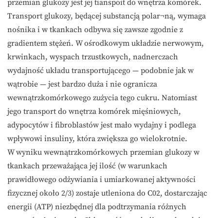
przemian glukozy jest jej tianspoit do wnętrza komórek.
Transport glukozy, będącej substancją polar¬ną, wymaga
nośnika i w tkankach odbywa się zawsze zgodnie z
gradientem stężeń. W ośrodkowym układzie nerwowym,
krwinkach, wyspach trzustkowych, nadnerczach
wydajność układu transportującego — podobnie jak w
wątrobie — jest bardzo duża i nie ogranicza
wewnątrzkomórkowego zużycia tego cukru. Natomiast
jego transport do wnętrza komórek mięśniowych,
adypocytów i fibroblastów jest mało wydajny i podlega
wpływowi insuliny, która zwiększa go wielokrotnie.
W wyniku wewnątrzkomórkowych przemian glukozy w
tkankach przeważająca jej ilość (w warunkach
prawidłowego odżywiania i umiarkowanej aktywności
fizycznej około 2/3) zostaje utleniona do C02, dostarczając
energii (ATP) niezbędnej dla podtrzymania różnych