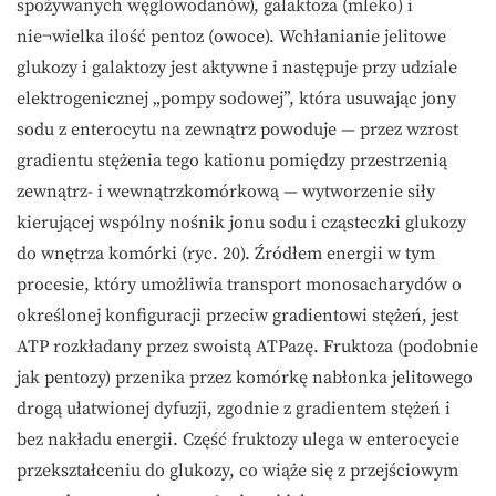
spożywanych węglowodanów), galaktoza (mleko) i
nie¬wielka ilość pentoz (owoce). Wchłanianie jelitowe
glukozy i galaktozy jest aktywne i następuje przy udziale
elektrogenicznej „pompy sodowej”, która usuwając jony
sodu z enterocytu na zewnątrz powoduje — przez wzrost
gradientu stężenia tego kationu pomiędzy przestrzenią
zewnątrz- i wewnątrzkomórkową — wytworzenie siły
kierującej wspólny nośnik jonu sodu i cząsteczki glukozy
do wnętrza komórki (ryc. 20). Źródłem energii w tym
procesie, który umożliwia transport monosacharydów o
określonej konfiguracji przeciw gradientowi stężeń, jest
ATP rozkładany przez swoistą ATPazę. Fruktoza (podobnie
jak pentozy) przenika przez komórkę nabłonka jelitowego
drogą ułatwionej dyfuzji, zgodnie z gradientem stężeń i
bez nakładu energii. Część fruktozy ulega w enterocycie
przekształceniu do glukozy, co wiąże się z przejściowym