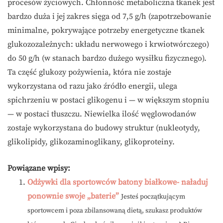
procesów życiowych. Chłonność metaboliczna tkanek jest
bardzo duża i jej zakres sięga od 7,5 g/h (zapotrzebowanie
minimalne, pokrywające potrzeby energetyczne tkanek
glukozozależnych: układu nerwowego i krwiotwórczego)
do 50 g/h (w stanach bardzo dużego wysiłku fizycznego).
Ta część glukozy pożywienia, która nie zostaje
wykorzystana od razu jako źródło energii, ulega
spichrzeniu w postaci glikogenu i — w większym stopniu
— w postaci tłuszczu. Niewielka ilość węglowodanów
zostaje wykorzystana do budowy struktur (nukleotydy,
glikolipidy, glikozaminoglikany, glikoproteiny.
Powiązane wpisy:
Odżywki dla sportowców batony białkowe- naładuj
ponownie swoje „baterie”
Jesteś początkującym
sportowcem i poza zbilansowaną dietą, szukasz produktów