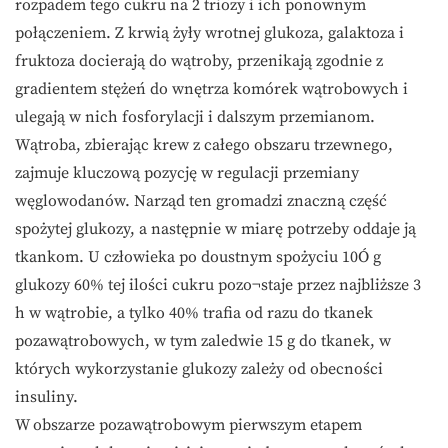
rozpadem tego cukru na 2 triozy i ich ponownym
połączeniem. Z krwią żyły wrotnej glukoza, galaktoza i
fruktoza docierają do wątroby, przenikają zgodnie z
gradientem stężeń do wnętrza komórek wątrobowych i
ulegają w nich fosforylacji i dalszym przemianom.
Wątroba, zbierając krew z całego obszaru trzewnego,
zajmuje kluczową pozycję w regulacji przemiany
węglowodanów. Narząd ten gromadzi znaczną część
spożytej glukozy, a następnie w miarę potrzeby oddaje ją
tkankom. U człowieka po doustnym spożyciu 10Ó g
glukozy 60% tej ilości cukru pozo¬staje przez najbliższe 3
h w wątrobie, a tylko 40% trafia od razu do tkanek
pozawątrobowych, w tym zaledwie 15 g do tkanek, w
których wykorzystanie glukozy zależy od obecności
insuliny.
W obszarze pozawątrobowym pierwszym etapem