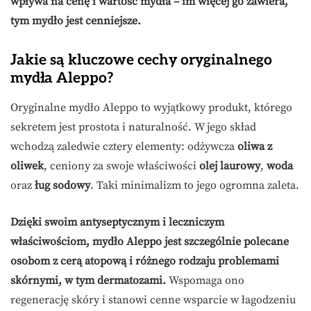
wpływa na cenę i wartość mydła – im więcej go zawiera,
tym mydło jest cenniejsze.
Jakie są kluczowe cechy oryginalnego
mydła Aleppo?
Oryginalne mydło Aleppo to wyjątkowy produkt, którego
sekretem jest prostota i naturalność. W jego skład
wchodzą zaledwie cztery elementy: odżywcza
oliwa z
oliwek
, ceniony za swoje właściwości
olej laurowy
,
woda
oraz
ług sodowy
. Taki minimalizm to jego ogromna zaleta.
Dzięki swoim antyseptycznym i leczniczym
właściwościom, mydło Aleppo jest szczególnie polecane
osobom z cerą atopową i różnego rodzaju problemami
skórnymi, w tym dermatozami.
Wspomaga ono
regenerację skóry i stanowi cenne wsparcie w łagodzeniu