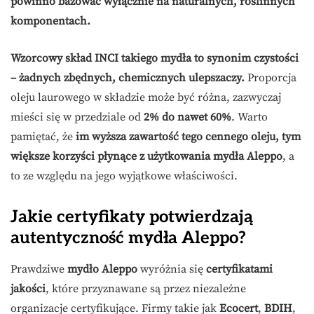
powinno bazować wyłącznie na naturalnych, roślinnych
komponentach.
Wzorcowy skład INCI takiego mydła to synonim czystości
– żadnych zbędnych, chemicznych ulepszaczy.
Proporcja
oleju laurowego w składzie może być różna, zazwyczaj
mieści się w przedziale od
2% do nawet 60%
. Warto
pamiętać, że
im wyższa zawartość tego cennego oleju, tym
większe korzyści płynące z użytkowania mydła Aleppo
, a
to ze względu na jego wyjątkowe właściwości.
Jakie certyfikaty potwierdzają
autentyczność mydła Aleppo?
Prawdziwe
mydło Aleppo
wyróżnia się
certyfikatami
jakości
, które przyznawane są przez niezależne
organizacje certyfikujące. Firmy takie jak
Ecocert
,
BDIH
,