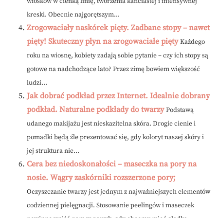
włosków w cienką linię, tworzenia kanciastej i intensywnej
kreski. Obecnie najgorętszym...
Zrogowaciały naskórek pięty. Zadbane stopy – nawet
pięty! Skuteczny płyn na zrogowaciałe pięty
Każdego
roku na wiosnę, kobiety zadają sobie pytanie – czy ich stopy są
gotowe na nadchodzące lato? Przez zimę bowiem większość
ludzi...
Jak dobrać podkład przez Internet. Idealnie dobrany
podkład. Naturalne podkłady do twarzy
Podstawą
udanego makijażu jest nieskazitelna skóra. Drogie cienie i
pomadki będą źle prezentować się, gdy koloryt naszej skóry i
jej struktura nie...
Cera bez niedoskonałości – maseczka na pory na
nosie. Wągry zaskórniki rozszerzone pory;
Oczyszczanie twarzy jest jednym z najważniejszych elementów
codziennej pielęgnacji. Stosowanie peelingów i maseczek