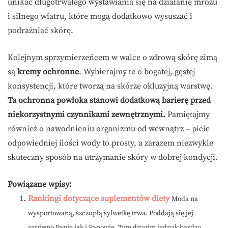
unikać długotrwałego wystawiania się na działanie mrozu
i silnego wiatru, które mogą dodatkowo wysuszać i
podrażniać skórę.
Kolejnym sprzymierzeńcem w walce o zdrową skórę zimą
są
kremy ochronne
. Wybierajmy te o bogatej, gęstej
konsystencji, które tworzą na skórze okluzyjną warstwę.
Ta ochronna powłoka stanowi dodatkową barierę przed
niekorzystnymi czynnikami zewnętrznymi.
Pamiętajmy
również o nawodnieniu organizmu od wewnątrz – picie
odpowiedniej ilości wody to prosty, a zarazem niezwykle
skuteczny sposób na utrzymanie skóry w dobrej kondycji.
Powiązane wpisy:
Rankingi dotyczące suplementów diety
Moda na
wysportowaną, szczupłą sylwetkę trwa. Poddają się jej
zarówno Panie jak i Panowie. Tym drugim jednak bardzo