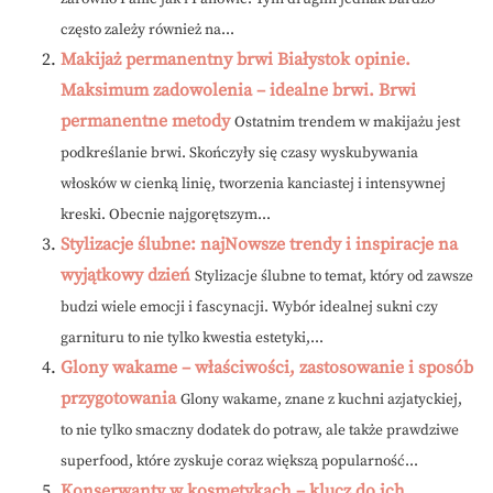
często zależy również na...
Makijaż permanentny brwi Białystok opinie.
Maksimum zadowolenia – idealne brwi. Brwi
permanentne metody
Ostatnim trendem w makijażu jest
podkreślanie brwi. Skończyły się czasy wyskubywania
włosków w cienką linię, tworzenia kanciastej i intensywnej
kreski. Obecnie najgorętszym...
Stylizacje ślubne: najNowsze trendy i inspiracje na
wyjątkowy dzień
Stylizacje ślubne to temat, który od zawsze
budzi wiele emocji i fascynacji. Wybór idealnej sukni czy
garnituru to nie tylko kwestia estetyki,...
Glony wakame – właściwości, zastosowanie i sposób
przygotowania
Glony wakame, znane z kuchni azjatyckiej,
to nie tylko smaczny dodatek do potraw, ale także prawdziwe
superfood, które zyskuje coraz większą popularność...
Konserwanty w kosmetykach – klucz do ich