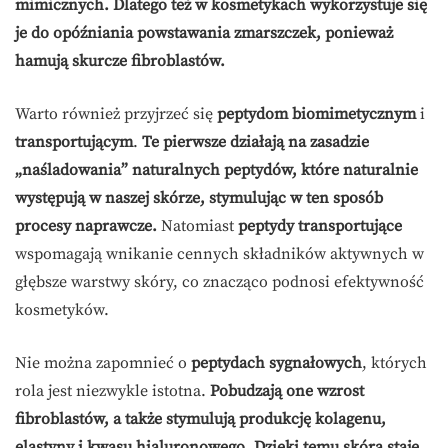
mimicznych. Dlatego też w kosmetykach wykorzystuje się
je do opóźniania powstawania zmarszczek, ponieważ
hamują skurcze fibroblastów.
Warto również przyjrzeć się
peptydom biomimetycznym
i
transportującym
.
Te pierwsze działają na zasadzie
„naśladowania” naturalnych peptydów, które naturalnie
występują w naszej skórze, stymulując w ten sposób
procesy naprawcze.
Natomiast
peptydy transportujące
wspomagają wnikanie cennych składników aktywnych w
głębsze warstwy skóry, co znacząco podnosi efektywność
kosmetyków.
Nie można zapomnieć o
peptydach sygnałowych
, których
rola jest niezwykle istotna.
Pobudzają one wzrost
fibroblastów, a także stymulują produkcję kolagenu,
elastyny i kwasu hialuronowego. Dzięki temu skóra staje