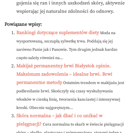
gojenia się ran i innych uszkodzeń skóry, aktywnie
wspierając jej naturalne zdolności do odnowy.
Powiązane wpisy:
Rankingi dotyczące suplementów diety
Moda na
wysportowaną, szczupłą sylwetkę trwa. Poddają się jej
zarówno Panie jak i Panowie. Tym drugim jednak bardzo
często zależy również na...
Makijaż permanentny brwi Białystok opinie.
Maksimum zadowolenia – idealne brwi. Brwi
permanentne metody
Ostatnim trendem w makijażu jest
podkreślanie brwi. Skończyły się czasy wyskubywania
włosków w cienką linię, tworzenia kanciastej i intensywnej
kreski. Obecnie najgorętszym...
Skóra normalna – jak dbać i co unikać w
pielęgnacji?
Cera normalna to skarb w świecie pielęgnacji
skóry – gładka, elastyczna i zrównoważona, stanowi jeden z