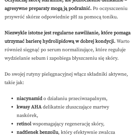
Oczyszczaj skórę starannie, ale jednocześnie delikatnie –
agresywne preparaty mogą ją podrażnić.
Po oczyszczeniu
przywróć skórze odpowiednie pH za pomocą toniku.
Niezwykle istotne jest regularne nawilżanie, które pomaga
utrzymać barierę hydrolipidową w dobrej kondycji.
Warto
również sięgnąć po serum normalizujące, które reguluje
wydzielanie sebum i zapobiega błyszczeniu się skóry.
Do swojej rutyny pielęgnacyjnej włącz składniki aktywne,
takie jak:
niacynamid
o działaniu przeciwzapalnym,
kwasy AHA
delikatnie złuszczające martwy
naskórek,
retinol
wspomagający regenerację skóry,
nadtlenek benzoilu
, który efektywnie zwalcza