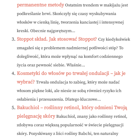
permanentne metody
Ostatnim trendem w makijażu jest
podkreślanie brwi. Skończyły się czasy wyskubywania
włosków w cienką linię, tworzenia kanciastej i intensywnej
kreski. Obecnie najgorętszym...
Stoppot skład. Jak stosować Stoppot?
Czy kiedykolwiek
zmagałeś się z problemem nadmiernej potliwości stóp? To
dolegliwość, która może wpłynąć na komfort codziennego
życia oraz pewność siebie. Właśnie...
Kosmetyki do włosów po trwałej ondulacji – jak je
wybrać?
Trwała ondulacja to zabieg, który może nadać
włosom piękne loki, ale niesie ze sobą również ryzyko ich
osłabienia i przesuszenia. Dlatego kluczowe...
Bakuchiol – roślinny retinol, który odmieni Twoją
pielęgnację skóry
Bakuchiol, znany jako roślinny retinol,
zdobywa coraz większą popularność w świecie pielęgnacji
skóry. Pozyskiwany z liści rośliny Babchi, ten naturalny