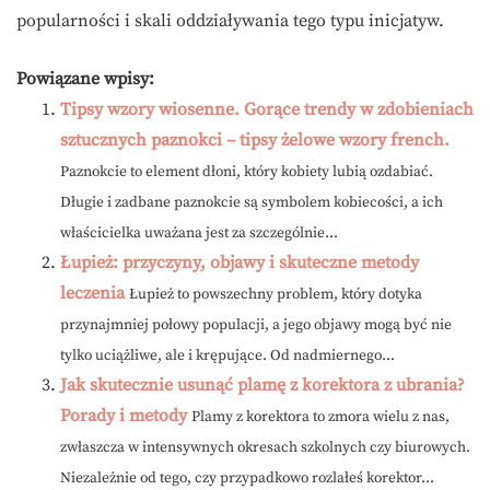
popularności i skali oddziaływania tego typu inicjatyw.
Powiązane wpisy:
Tipsy wzory wiosenne. Gorące trendy w zdobieniach
sztucznych paznokci – tipsy żelowe wzory french.
Paznokcie to element dłoni, który kobiety lubią ozdabiać.
Długie i zadbane paznokcie są symbolem kobiecości, a ich
właścicielka uważana jest za szczególnie...
Łupież: przyczyny, objawy i skuteczne metody
leczenia
Łupież to powszechny problem, który dotyka
przynajmniej połowy populacji, a jego objawy mogą być nie
tylko uciążliwe, ale i krępujące. Od nadmiernego...
Jak skutecznie usunąć plamę z korektora z ubrania?
Porady i metody
Plamy z korektora to zmora wielu z nas,
zwłaszcza w intensywnych okresach szkolnych czy biurowych.
Niezależnie od tego, czy przypadkowo rozlałeś korektor...