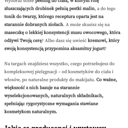
Wyobraź sobie
peeling do ciała, w którym rolę
złuszczających drobinek pełnią pestki malin
, a do tego
tonik do twarzy, którego receptura oparta jest na
starannie dobranych ziołach
. A może skusisz się na
maseczkę o lekkiej konsystencji musu owocowego, która
odżywi Twoją cerę
? Albo dasz się uwieść
kremowi, który
swoją konsystencją przypomina aksamitny jogurt
?
Na targach znajdziesz wszystko, czego potrzebujesz do
kompleksowej pielęgnacji – od kosmetyków do ciała i
włosów, po naturalne produkty do makijażu.
Co ważne,
większość z nich bazuje na starannie
wyselekcjonowanych, naturalnych składnikach,
spełniając rygorystyczne wymagania stawiane
kosmetykom naturalnym.