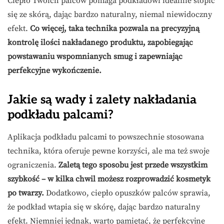
Ciepło Twoich palców pomaga podkładowi idealnie stopić
się ze skórą, dając bardzo naturalny, niemal niewidoczny
efekt.
Co więcej, taka technika pozwala na precyzyjną
kontrolę ilości nakładanego produktu, zapobiegając
powstawaniu wspomnianych smug i zapewniając
perfekcyjne wykończenie.
Jakie są wady i zalety nakładania
podkładu palcami?
Aplikacja podkładu palcami to powszechnie stosowana
technika, która oferuje pewne korzyści, ale ma też swoje
ograniczenia.
Zaletą tego sposobu jest przede wszystkim
szybkość – w kilka chwil możesz rozprowadzić kosmetyk
po twarzy.
Dodatkowo, ciepło opuszków palców sprawia,
że podkład wtapia się w skórę, dając bardzo naturalny
efekt. Niemniej jednak, warto pamiętać, że perfekcyjne