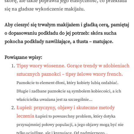
skórę, ale także poprawia jego elastyczność, co przekłada
się na gładsze wykończenie makijażu.
Aby cieszyć się trwałym makijażem i gładką cerą, pamiętaj
o dopasowaniu podkładu do jej potrzeb: skóra sucha
pokocha podkłady nawilżające, a tłusta – matujące.
Powiązane wpisy:
Tipsy wzory wiosenne. Gorące trendy w zdobieniach
sztucznych paznokci – tipsy żelowe wzory french.
Paznokcie to element dłoni, który kobiety lubią ozdabiać.
Długie i zadbane paznokcie są symbolem kobiecości, a ich
właścicielka uważana jest za szczególnie...
Łupież: przyczyny, objawy i skuteczne metody
leczenia
Łupież to powszechny problem, który dotyka
przynajmniej połowy populacji, a jego objawy mogą być nie
tylko uciążliwe, ale i krępujące. Od nadmiernego...