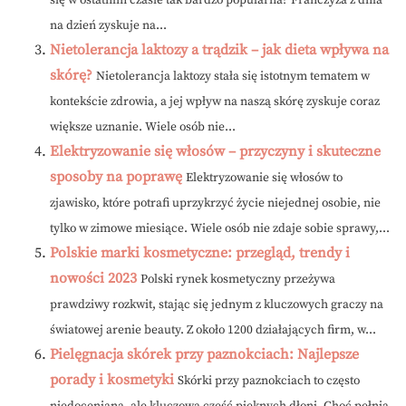
się w ostatnim czasie tak bardzo popularna? Franczyza z dnia
na dzień zyskuje na...
Nietolerancja laktozy a trądzik – jak dieta wpływa na
skórę?
Nietolerancja laktozy stała się istotnym tematem w
kontekście zdrowia, a jej wpływ na naszą skórę zyskuje coraz
większe uznanie. Wiele osób nie...
Elektryzowanie się włosów – przyczyny i skuteczne
sposoby na poprawę
Elektryzowanie się włosów to
zjawisko, które potrafi uprzykrzyć życie niejednej osobie, nie
tylko w zimowe miesiące. Wiele osób nie zdaje sobie sprawy,...
Polskie marki kosmetyczne: przegląd, trendy i
nowości 2023
Polski rynek kosmetyczny przeżywa
prawdziwy rozkwit, stając się jednym z kluczowych graczy na
światowej arenie beauty. Z około 1200 działających firm, w...
Pielęgnacja skórek przy paznokciach: Najlepsze
porady i kosmetyki
Skórki przy paznokciach to często