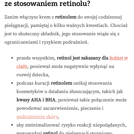
ze stosowaniem retinolu?
Zanim włączysz krem z
retinolem
do swojej codziennej
pielęgnacji, pamiętaj o kilku ważnych kwestiach. Chociaż
jest to skuteczny składnik, jego stosowanie wiąże się z
ograniczeniami i ryzykiem podrażnień.
przede wszystkim,
retinol jest zakazany dla
kobiet w
ciąży
, ponieważ może negatywnie wpłynąć na
rozwój dziecka,
podczas kuracji
retinolem
unikaj stosowania
kosmetyków o działaniu złuszczającym, takich jak
kwasy AHA i BHA
, ponieważ takie połączenie może
powodować zaczerwienienie, pieczenie i
podrażnienie skóry
,
aby zminimalizować ryzyko reakcji niepożądanych,
wprowadzaj
retinol
do pielęgnacji stopniowo.