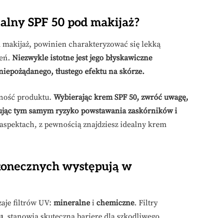
ealny SPF 50 pod makijaż?
d makijaż, powinien charakteryzować się lekką
ień.
Niezwykle istotne jest jego błyskawiczne
niepożądanego, tłustego efektu na skórze.
lność produktu.
Wybierając krem SPF 50, zwróć uwagę,
zując tym samym ryzyko powstawania zaskórników i
aspektach, z pewnością znajdziesz idealny krem
słonecznych występują w
aje filtrów UV:
mineralne
i
chemiczne
. Filtry
u
, stanowią skuteczną barierę dla szkodliwego