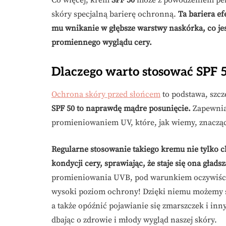
Co więcej, krem
SPF 50
może z powodzeniem pełn
skóry specjalną barierę ochronną.
Ta bariera e
mu wnikanie w głębsze warstwy naskórka, co jes
promiennego wyglądu cery.
Dlaczego warto stosować SPF 
Ochrona skóry przed słońcem
to podstawa, szc
SPF 50 to naprawdę mądre posunięcie.
Zapewnia
promieniowaniem UV, które, jak wiemy, znacząco
Regularne stosowanie takiego kremu nie tylko c
kondycji cery, sprawiając, że staje się ona gładsz
promieniowania UVB, pod warunkiem oczywiście
wysoki poziom ochrony! Dzięki niemu możemy s
a także opóźnić pojawianie się zmarszczek i inn
dbając o zdrowie i młody wygląd naszej skóry.