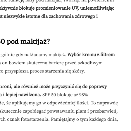
ić funkcję bazy pod makijaż, tworząc na powierzchni
fektywnie blokuje promieniowanie UV, uniemożliwiając
t niezwykle istotne dla zachowania zdrowego i
50 pod makijaż?
zególnie gdy nakładamy makijaż.
Wybór kremu z filtrem
 on bowiem skuteczną barierę przed szkodliwym
 przyspiesza proces starzenia się skóry.
hroni, ale również może przyczynić się do poprawy
a i lepiej nawilżona.
SPF 50 blokuje aż 98%
, że aplikujemy go w odpowiedniej ilości. To naprawdę
kutecznie zapobiegać powstawaniu plam i przebarwień,
ych oznak fotostarzenia. Pamiętajmy o tym każdego dnia,