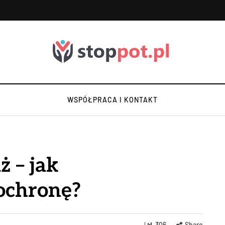
WSPÓŁPRACA I KONTAKT
ż – jak
ochronę?
306
Share