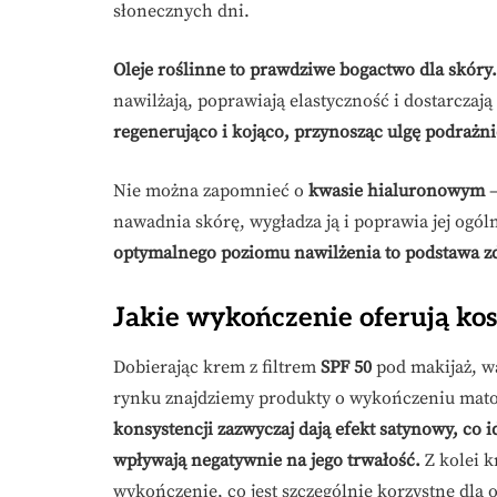
słonecznych dni.
Oleje roślinne to prawdziwe bogactwo dla skóry.
nawilżają, poprawiają elastyczność i dostarcza
regenerująco i kojąco, przynosząc ulgę podrażn
Nie można zapomnieć o
kwasie hialuronowym
–
nawadnia skórę, wygładza ją i poprawia jej ogó
optymalnego poziomu nawilżenia to podstawa zd
Jakie wykończenie oferują ko
Dobierając krem z filtrem
SPF 50
pod makijaż, wa
rynku znajdziemy produkty o wykończeniu mat
konsystencji zazwyczaj dają efekt satynowy, co 
wpływają negatywnie na jego trwałość.
Z kolei 
wykończenie, co jest szczególnie korzystne dla o