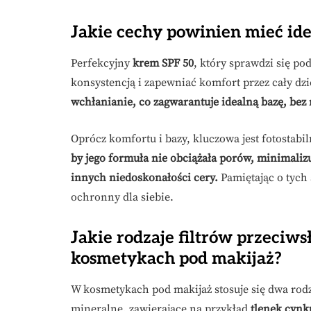
Jakie cechy powinien mieć id
Perfekcyjny
krem SPF 50
, który sprawdzi się po
konsystencją i zapewniać komfort przez cały dz
wchłanianie, co zagwarantuje idealną bazę, bez 
Oprócz komfortu i bazy, kluczowa jest fotostabi
by jego formuła nie obciążała porów, minimali
innych niedoskonałości cery.
Pamiętając o tych 
ochronny dla siebie.
Jakie rodzaje filtrów przeciw
kosmetykach pod makijaż?
W kosmetykach pod makijaż stosuje się dwa rodz
mineralne, zawierające na przykład
tlenek cynk