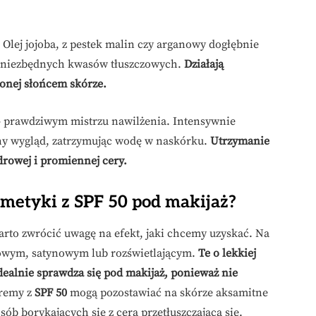
Olej jojoba, z pestek malin czy arganowy dogłębnie
ją niezbędnych kwasów tłuszczowych.
Działają
ionej słońcem skórze.
 prawdziwym mistrzu nawilżenia. Intensywnie
lny wygląd, zatrzymując wodę w naskórku.
Utrzymanie
rowej i promiennej cery.
smetyki z SPF 50 pod makijaż?
rto zwrócić uwagę na efekt, jaki chcemy uzyskać. Na
owym, satynowym lub rozświetlającym.
Te o lekkiej
idealnie sprawdza się pod makijaż, ponieważ nie
kremy z
SPF 50
mogą pozostawiać na skórze aksamitne
sób borykających się z cerą przetłuszczającą się.