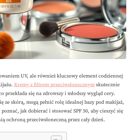
niowaniem UV, ale również kluczowy element codziennej
kijażu.
Kremy z filtrem przeciwsłonecznym
skutecznie
 przekłada się na zdrowszy i młodszy wygląd cery.
ię ze skórą, mogą pełnić rolę idealnej bazy pod makijaż,
m poznać, jak dobierać i stosować SPF 50, aby cieszyć się
ią ochroną przeciwsłoneczną przez cały dzień.