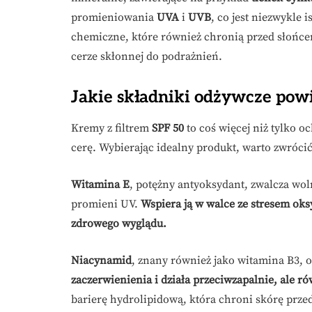
promieniowania
UVA
i
UVB
, co jest niezwykle i
chemiczne, które również chronią przed słońce
cerze skłonnej do podrażnień.
Jakie składniki odżywcze pow
Kremy z filtrem
SPF 50
to coś więcej niż tylko 
cerę. Wybierając idealny produkt, warto zwróc
Witamina E
, potężny antyoksydant, zwalcza wol
promieni UV.
Wspiera ją w walce ze stresem ok
zdrowego wyglądu.
Niacynamid
, znany również jako witamina B3, o
zaczerwienienia i działa przeciwzapalnie, ale r
barierę hydrolipidową, która chroni skórę przed