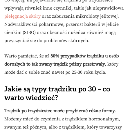
Co więcej, na pojawienie się trądziku po trzydziestce
wpływają również inne czynniki, takie jak nieprawidłowa
pielęgnacja skóry
oraz zaburzenia mikrobioty jelitowej.
Nadwrażliwości pokarmowe, przerost bakterii w jelicie
cienkim (SIBO) oraz obecność nużeńca również mogą
przyczyniać się do problemów skórnych.
Warto pamiętać, że aż
80% przypadków trądziku u osób
dorosłych to tak zwany trądzik późny przetrwały
, który
może dać o sobie znać nawet po 25-30 roku życia.
Jakie są typy trądziku po 30 – co
warto wiedzieć?
Trądzik po trzydziestce może przybierać różne formy.
Możemy mieć do czynienia z trądzikiem hormonalnym,
zwanym też późnym, albo z trądzikiem, który towarzyszy