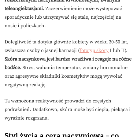
rozszerzonymi naczynkami krwionośnymi, zwanymi
teleangiektazjami.
Zaczerwienienie może występować
sporadycznie lub utrzymywać się stale, najczęściej na
nosie i policzkach.
Dolegliwość ta dotyka głównie kobiety w wieku 30-50 lat,
zwłaszcza osoby o jasnej karnacji (
fototyp skóry
I lub II).
Skóra naczynkowa jest bardzo wrażliwa i reaguje na różne
bodźce.
Stres, wahania temperatur, zmiany hormonalne
oraz agresywne składniki kosmetyków mogą wywołać
negatywną reakcję.
Ta wzmożona reaktywność prowadzi do częstych
podrażnień. Dodatkowo, skóra może być ciepła, piekąca i
wyraźnie rozgrzana.
Styl życia a cera naczyniowa – co