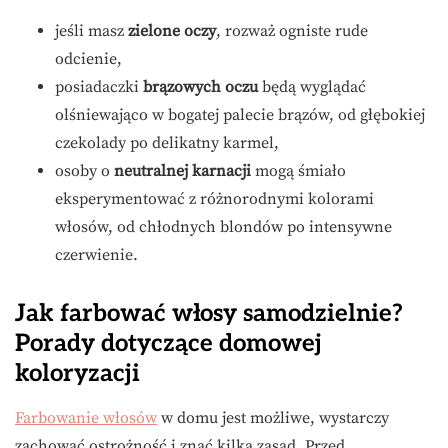
jeśli masz
zielone oczy
, rozważ ogniste rude
odcienie,
posiadaczki
brązowych oczu
będą wyglądać
olśniewająco w bogatej palecie brązów, od głębokiej
czekolady po delikatny karmel,
osoby o
neutralnej karnacji
mogą śmiało
eksperymentować z różnorodnymi kolorami
włosów, od chłodnych blondów po intensywne
czerwienie.
Jak farbować włosy samodzielnie?
Porady dotyczące domowej
koloryzacji
Farbowanie włosów
w domu jest możliwe, wystarczy
zachować ostrożność i znać kilka zasad. Przed