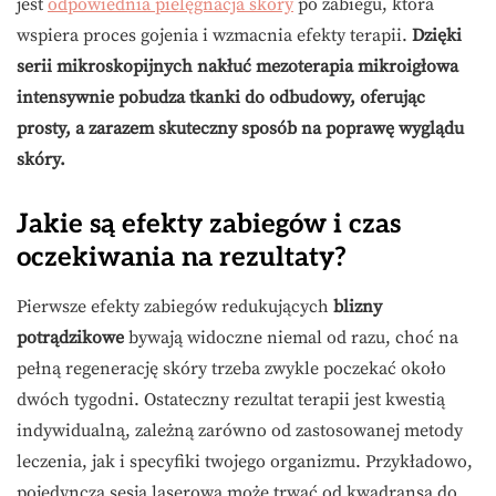
jest
odpowiednia pielęgnacja skóry
po zabiegu, która
wspiera proces gojenia i wzmacnia efekty terapii.
Dzięki
serii mikroskopijnych nakłuć mezoterapia mikroigłowa
intensywnie pobudza tkanki do odbudowy, oferując
prosty, a zarazem skuteczny sposób na poprawę wyglądu
skóry.
Jakie są efekty zabiegów i czas
oczekiwania na rezultaty?
Pierwsze efekty zabiegów redukujących
blizny
potrądzikowe
bywają widoczne niemal od razu, choć na
pełną regenerację skóry trzeba zwykle poczekać około
dwóch tygodni. Ostateczny rezultat terapii jest kwestią
indywidualną, zależną zarówno od zastosowanej metody
leczenia, jak i specyfiki twojego organizmu. Przykładowo,
pojedyncza sesja laserowa może trwać od kwadransa do