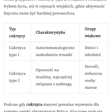
trybem życia, niż w rejonach wiejskich, gdzie aktywność
fizyczna może być bardziej powszechna.
Typ
Grupy
Charakterystyka
cukrzycy
wiekowe
Cukrzyca
Autoimmunologiczne
Dzieci i
typu 1
uszkodzenie trzustki
młodzież
Dorośli,
Oporność na
Cukrzyca
zwłaszcza
insulinę, najczęściej
typu 2
osoby
związana z nadwagą
starsze
Podczas gdy
cukrzyca
stanowi poważne wyzwanie dla
systemu opieki zdrowotnej w Polsce, kluczowe staje się