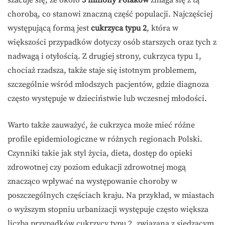
szacuje się, że około
3 miliony Polaków
zmaga się z tą
chorobą, co stanowi znaczną część populacji. Najczęściej
występującą formą jest
cukrzyca typu 2
, która w
większości przypadków dotyczy osób starszych oraz tych z
nadwagą i otyłością. Z drugiej strony, cukrzyca typu 1,
chociaż rzadsza, także staje się istotnym problemem,
szczególnie wśród młodszych pacjentów, gdzie diagnoza
często występuje w dzieciństwie lub wczesnej młodości.
Warto także zauważyć, że cukrzyca może mieć różne
profile epidemiologiczne w różnych regionach Polski.
Czynniki takie jak styl życia, dieta, dostęp do opieki
zdrowotnej czy poziom edukacji zdrowotnej mogą
znacząco wpływać na występowanie choroby w
poszczególnych częściach kraju. Na przykład, w miastach
o wyższym stopniu urbanizacji występuje często większa
liczba przypadków cukrzycy typu 2, związana z siedzącym