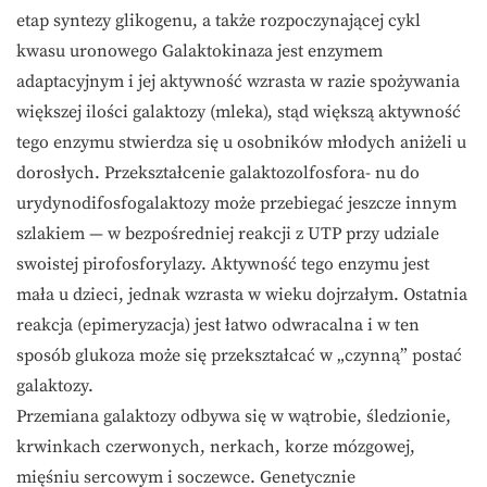
etap syntezy glikogenu, a także rozpoczynającej cykl
kwasu uronowego Galaktokinaza jest enzymem
adaptacyjnym i jej aktywność wzrasta w razie spożywania
większej ilości galaktozy (mleka), stąd większą aktywność
tego enzymu stwierdza się u osobników młodych aniżeli u
dorosłych. Przekształcenie galaktozolfosfora- nu do
urydynodifosfogalaktozy może przebiegać jeszcze innym
szlakiem — w bezpośredniej reakcji z UTP przy udziale
swoistej pirofosforylazy. Aktywność tego enzymu jest
mała u dzieci, jednak wzrasta w wieku dojrzałym. Ostatnia
reakcja (epimeryzacja) jest łatwo odwracalna i w ten
sposób glukoza może się przekształcać w „czynną” postać
galaktozy.
Przemiana galaktozy odbywa się w wątrobie, śledzionie,
krwinkach czerwonych, nerkach, korze mózgowej,
mięśniu sercowym i soczewce. Genetycznie