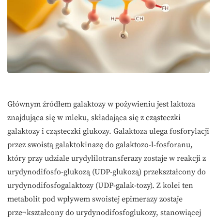
Głównym źródłem galaktozy w pożywieniu jest laktoza
znajdująca się w mleku, składająca się z cząsteczki
galaktozy i cząsteczki glukozy. Galaktoza ulega fosforylacji
przez swoistą galaktokinazę do galaktozo-l-fosforanu,
który przy udziale urydylilotransferazy zostaje w reakcji z
urydynodifosfo-glukozą (UDP-glukozą) przekształcony do
urydynodifosfogalaktozy (UDP-galak-tozy). Z kolei ten
metabolit pod wpływem swoistej epimerazy zostaje
prze¬kształcony do urydynodifosfoglukozy, stanowiącej