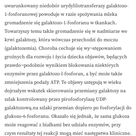
uwarunkowany niedobór urydylilotransferazy galaktozo-
1-fosforanowej powoduje w razie spożywania mleka
gromadzenie się galaktozo-1-fosforanu w tkankach.
Towarzyszy temu także gromadzenie się w nadmiarze we
krwi galaktozy, która wówczas przechodzi do moczu
(galaktozemia). Choroba cechuje się wy¬stępowaniem
groźnych dla rozwoju i życia dziecka objawów, będących
prawdo¬podobnie wynikiem blokowania niektórych
enzymów przez galaktozo-l-fosforan, a być może także
zmniejszenia podaży ATP. Te objawy ustępują w wieku
dojrzałym wskutek skierowania przemiany galaktozy na
szlak kontrolowany przez pirofosforylazę UDP-
galaktozową.na szlaki przemian dopiero po fosforylacji do
glukozo-6-fosforanu. Okazało się jednak, że sama glukoza
może reagować z białkami bez udziału enzymów, przy
czym rezultaty tej reakcji mogą mieć następstwa kliniczne.